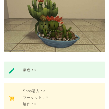
染色：○
Shop購入：○
マーケット：×
製作：×