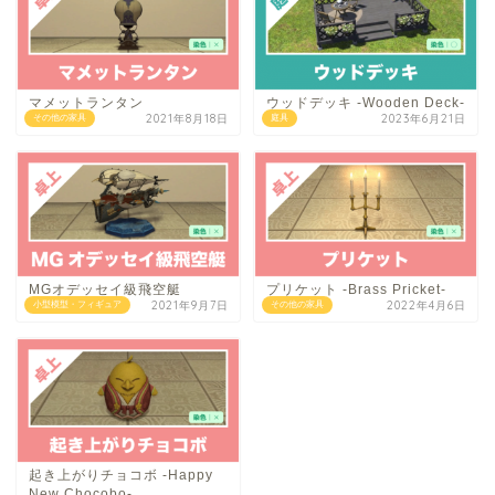
マメットランタン
ウッドデッキ -Wooden Deck-
2021年8月18日
2023年6月21日
その他の家具
庭具
MGオデッセイ級飛空艇
プリケット -Brass Pricket-
2021年9月7日
2022年4月6日
小型模型・フィギュア
その他の家具
起き上がりチョコボ -Happy
New Chocobo-