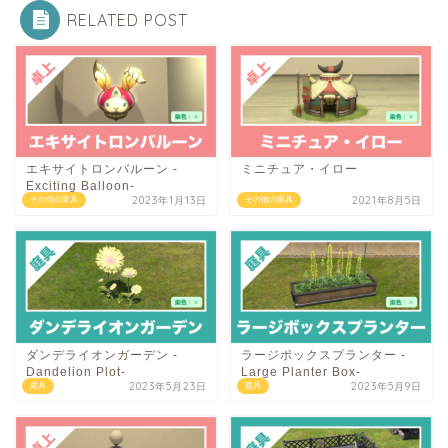
RELATED POST
エキサイトロンバルーン -
ミニチュア・イロー
Exciting Balloon-
2023年1月13日
2021年8月5日
その他の家具
その他の家具
ダンデライオンガーデン -
ラージボックスプランター -
Dandelion Plot-
Large Planter Box-
2023年5月23日
2023年5月9日
庭具
庭具