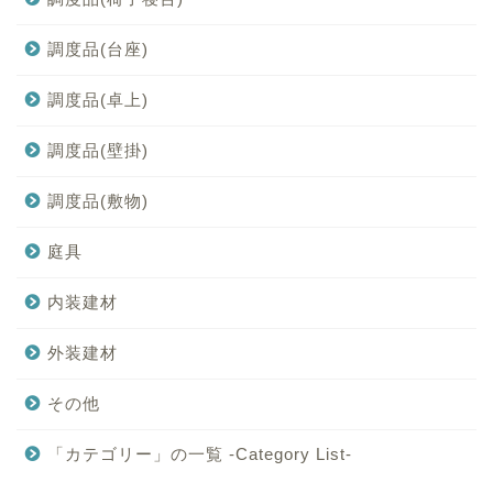
調度品(台座)
調度品(卓上)
調度品(壁掛)
調度品(敷物)
庭具
内装建材
外装建材
その他
「カテゴリー」の一覧 -Category List-