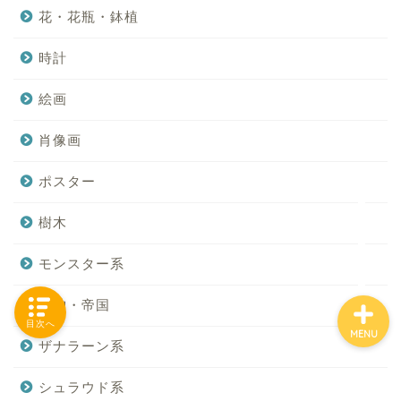
花・花瓶・鉢植
時計
「カテゴリー」の一覧 -
Category List-
絵画
肖像画
HOUSING COLLECTIONと
は
ポスター
ご要望はコチラから
樹木
モンスター系
蛮神・帝国
目次へ
MENU
ザナラーン系
シュラウド系