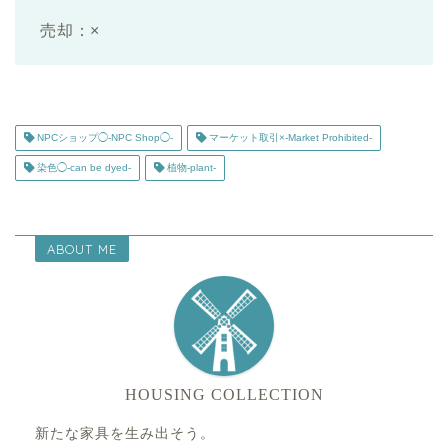
売却：×
NPCショップ◯-NPC Shop◯-
マーケット取引×-Market Prohibited-
染色◯-can be dyed-
植物-plant-
ABOUT ME
HOUSING COLLECTION
新たな家具を生み出そう。