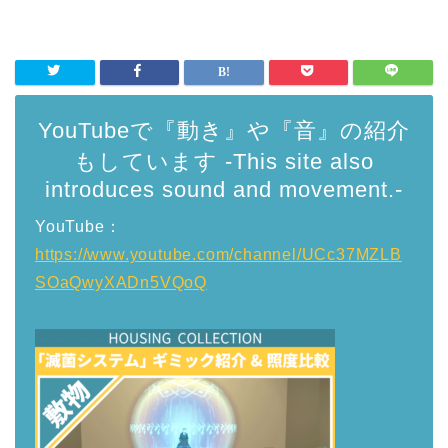
YouTubeで『動き』や『音』の紹介
もしています -This site also
introduces sound and movement.-
YouTube：
https://www.youtube.com/channel/UCc37MZLB
SOaQwyXADn5VQoQ