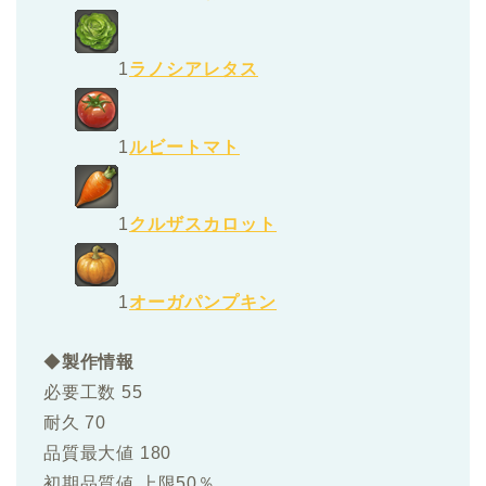
1
ラノシアレタス
1
ルビートマト
1
クルザスカロット
1
オーガパンプキン
◆
製作情報
必要工数 55
耐久 70
品質最大値 180
初期品質値 上限50％