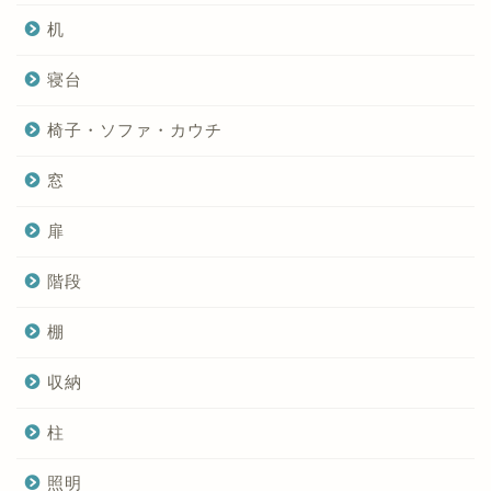
机
寝台
椅子・ソファ・カウチ
窓
扉
階段
棚
収納
柱
照明