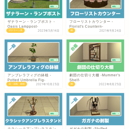
ザナラーン・ランプポスト -
フローリストカウンター -
Oasis Lamppost-
Florist's Countern-
2023年5月14日
2021年9月24日
ザナラーン系
棚
アンブレラフィグの鉢植 -
劇団の仕切り大棚 -Mummer's
Potted Umbrella Fig-
Shelf-
2021年10月23日
2022年8月25日
花・花瓶・鉢植
棚
クラシックアンブレラスタン
ガガナの剥製 -Stuffed