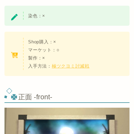
染色：
×
Shop購入：×
マーケット：○
製作：×
入手方法：
極ツクヨミ討滅戦
正面 -front-