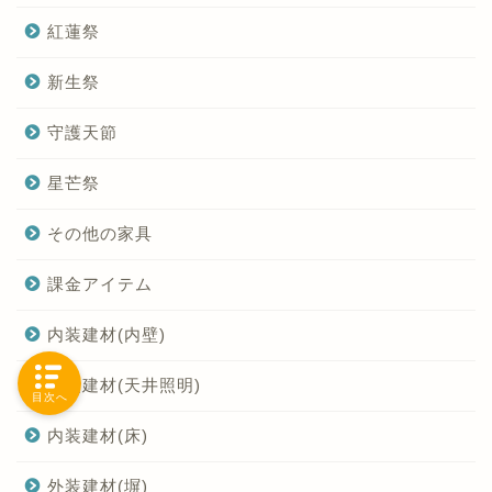
紅蓮祭
新生祭
守護天節
星芒祭
その他の家具
課金アイテム
内装建材(内壁)
内装建材(天井照明)
目次へ
内装建材(床)
外装建材(塀)