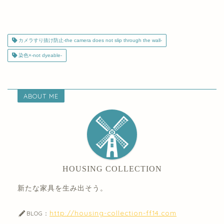
カメラすり抜け防止-the camera does not slip through the wall-
染色×-not dyeable-
ABOUT ME
HOUSING COLLECTION
新たな家具を生み出そう。
http://housing-collection-ff14.com
BLOG：