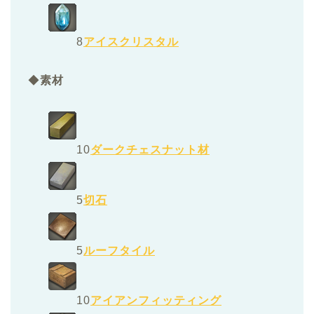
8
アイスクリスタル
◆
素材
10
ダークチェスナット材
5
切石
5
ルーフタイル
10
アイアンフィッティング