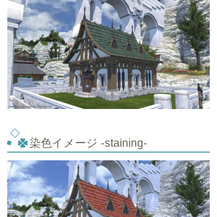
染色イメージ -staining-