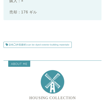
購入：×
売却：176 ギル
染色◯(外装建材)-can be dyed exterior building materials-
ABOUT ME
HOUSING COLLECTION