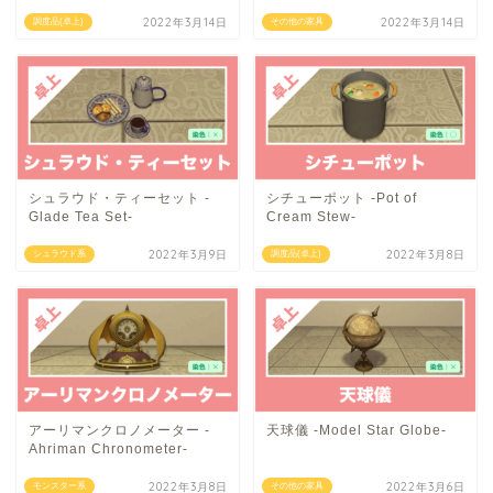
2022年3月14日
2022年3月14日
調度品(卓上)
その他の家具
シュラウド・ティーセット -
シチューポット -Pot of
Glade Tea Set-
Cream Stew-
2022年3月9日
2022年3月8日
シュラウド系
調度品(卓上)
アーリマンクロノメーター -
天球儀 -Model Star Globe-
Ahriman Chronometer-
2022年3月8日
2022年3月6日
モンスター系
その他の家具