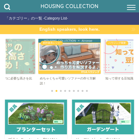
HOUSING COLLECTION
「カテゴリー」の一覧 -Category List-
English speakers, look here.
創作家具レシピ
ハウジング概要
かせるのに必要な高さを比
めちゃくちゃ可愛いソファーの作り方解
知って得する豆知識
説！