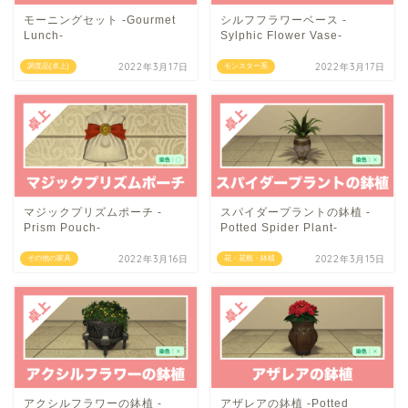
モーニングセット -Gourmet
シルフフラワーベース -
Lunch-
Sylphic Flower Vase-
2022年3月17日
2022年3月17日
調度品(卓上)
モンスター系
マジックプリズムポーチ -
スパイダープラントの鉢植 -
Prism Pouch-
Potted Spider Plant-
2022年3月16日
2022年3月15日
その他の家具
花・花瓶・鉢植
アクシルフラワーの鉢植 -
アザレアの鉢植 -Potted