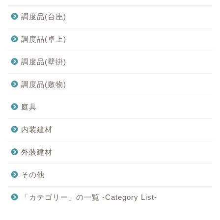
調度品(台座)
調度品(卓上)
調度品(壁掛)
調度品(敷物)
庭具
内装建材
外装建材
その他
「カテゴリー」の一覧 -Category List-